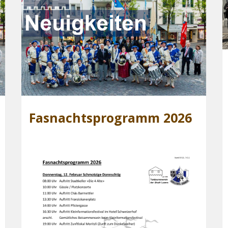
Fasnachtsprogramm 2026
Dach des Allenw
melt und gepfif